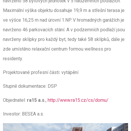
navrženo 58 bytových jednotek v 5 nadzemních podlažích.
Maximální výška objektu dosahuje 19,9 m a střešní terasa je
ve výšce 16,25 m nad úrovní 1.NP. V hromadných garážích je
navrženo 46 parkovacích stání. A v podzemních podlaží jsou
navrženy sklípky pro každý byt, tedy také 58 sklípků, dále je
zde umístěno relaxační centrum formou wellness pro
residenty.
Projektované profesní části: vytápění
Stupně dokumentace: DSP
Objednatel:
ra15 a.s.
,
http://www.ra15.cz/cs/domu/
Investor: BESEA a.s.