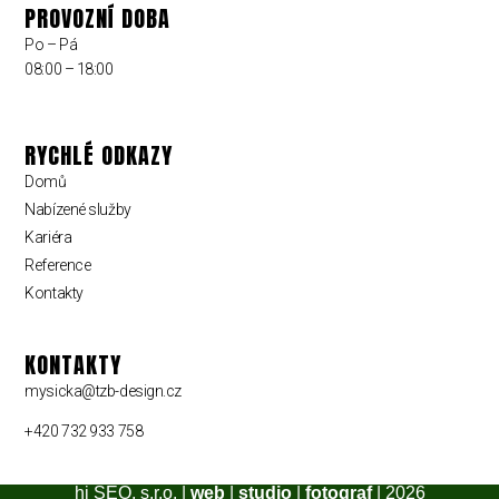
PROVOZNÍ DOBA
Po – Pá
08:00 – 18:00
RYCHLÉ ODKAZY
Domů
Nabízené služby
Kariéra
Reference
Kontakty
KONTAKTY
mysicka@tzb-design.cz
+420 732 933 758
hi SEO, s.r.o. |
web
|
studio
|
fotograf
| 2026