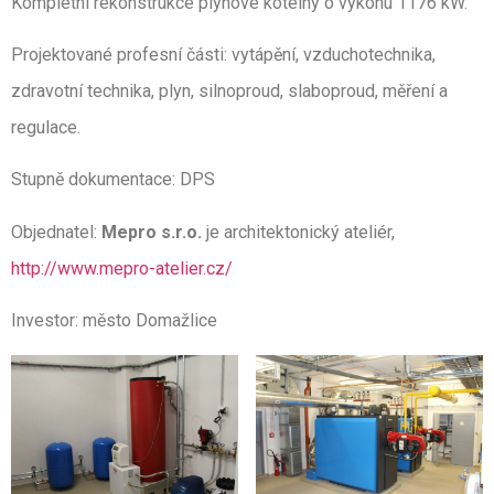
Kompletní rekonstrukce plynové kotelny o výkonu 1176 kW.
Projektované profesní části: vytápění, vzduchotechnika,
zdravotní technika, plyn, silnoproud, slaboproud, měření a
regulace.
Stupně dokumentace: DPS
Objednatel:
Mepro s.r.o.
je architektonický ateliér,
http://www.mepro-atelier.cz/
Investor: město Domažlice