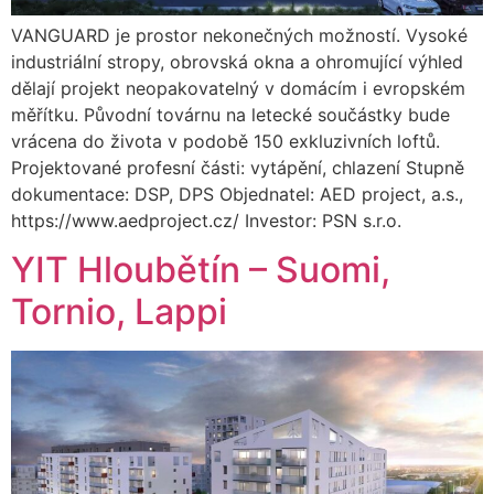
VANGUARD je prostor nekonečných možností. Vysoké
industriální stropy, obrovská okna a ohromující výhled
dělají projekt neopakovatelný v domácím i evropském
měřítku. Původní továrnu na letecké součástky bude
vrácena do života v podobě 150 exkluzivních loftů.
Projektované profesní části: vytápění, chlazení Stupně
dokumentace: DSP, DPS Objednatel: AED project, a.s.,
https://www.aedproject.cz/ Investor: PSN s.r.o.
YIT Hloubětín – Suomi,
Tornio, Lappi