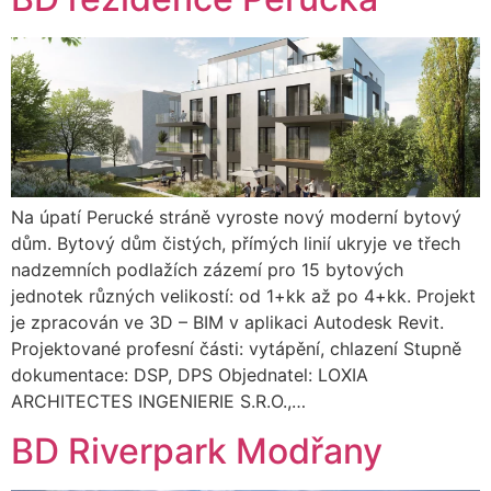
Na úpatí Perucké stráně vyroste nový moderní bytový
dům. Bytový dům čistých, přímých linií ukryje ve třech
nadzemních podlažích zázemí pro 15 bytových
jednotek různých velikostí: od 1+kk až po 4+kk. Projekt
je zpracován ve 3D – BIM v aplikaci Autodesk Revit.
Projektované profesní části: vytápění, chlazení Stupně
dokumentace: DSP, DPS Objednatel: LOXIA
ARCHITECTES INGENIERIE S.R.O.,…
BD Riverpark Modřany