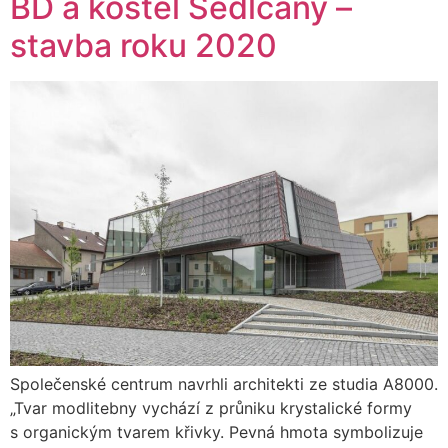
BD a kostel Sedlčany –
stavba roku 2020
Společenské centrum navrhli architekti ze studia A8000.
„Tvar modlitebny vychází z průniku krystalické formy
s organickým tvarem křivky. Pevná hmota symbolizuje