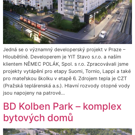
Jedná se o významný developerský projekt v Praze –
Hloubětíně. Developerem je YIT Stavo s.r.o. a naším
klientem NĚMEC POLÁK, Spol. s r.o. Zpracovávali jsme
projekty vytápění pro etapy Suomi, Tornio, Lappi a také
pro mateřskou školku v etapě 6. Zdrojem tepla je CZT
(Pražská teplárenská a.s.). Hlavní rozvody otopné vody
jsou napojeny na patrové…
BD Kolben Park – komplex
bytových domů